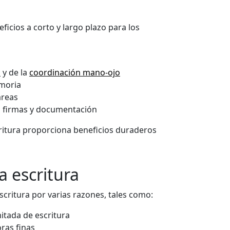
icios a corto y largo plazo para los
s
y de la
coordinación mano-ojo
emoria
areas
o firmas y documentación
critura proporciona beneficios duraderos
 escritura
scritura por varias razones, tales como:
itada de escritura
ras finas