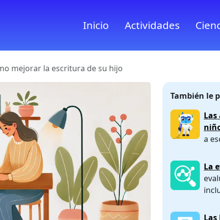
Inicio
Actividades
Cienc
o mejorar la escritura de su hijo
También le p
Las 
niñ
a es
La e
eval
incl
Las 