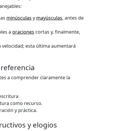
anejables:
ras
minúsculas
y
mayúsculas
, antes de
ples a
oraciones
cortas y, finalmente,
la velocidad; esta última aumentará
referencia
ntes a comprender claramente la
escritura
itura como recurso.
ación y práctica.
uctivos y elogios