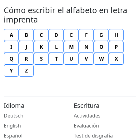
Cómo escribir el alfabeto en letra
imprenta
A
B
C
D
E
F
G
H
I
J
K
L
M
N
O
P
Q
R
S
T
U
V
W
X
Y
Z
Idioma
Escritura
Deutsch
Actividades
English
Evaluación
Español
Test de disgrafía