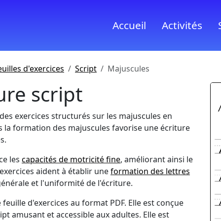
Accueil
Activités
euilles d'exercices
Script
Majuscules
ure script
 des exercices structurés sur les majuscules en
s la formation des majuscules favorise une écriture
s.
ce les
capacités de motricité fine
, améliorant ainsi le
s exercices aident à établir une
formation des lettres
nérale et l'uniformité de l'écriture.
feuille d'exercices au format PDF. Elle est conçue
ipt amusant et accessible aux adultes. Elle est