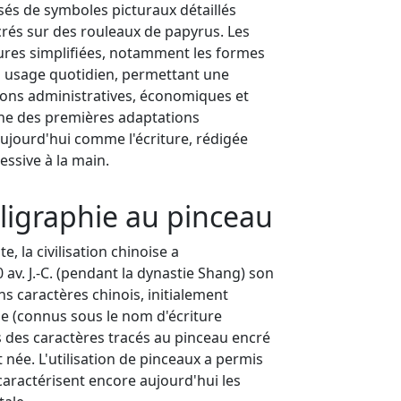
sés de symboles picturaux détaillés
rés sur des rouleaux de papyrus. Les
tures simplifiées, notamment les formes
n usage quotidien, permettant une
ions administratives, économiques et
l'une des premières adaptations
aujourd'hui comme l'écriture, rédigée
ssive à la main.
alligraphie au pinceau
, la civilisation chinoise a
. J.-C. (pendant la dynastie Shang) son
s caractères chinois, initialement
e (connus sous le nom d'écriture
s des caractères tracés au pinceau encré
st née. L'utilisation de pinceaux a permis
i caractérisent encore aujourd'hui les