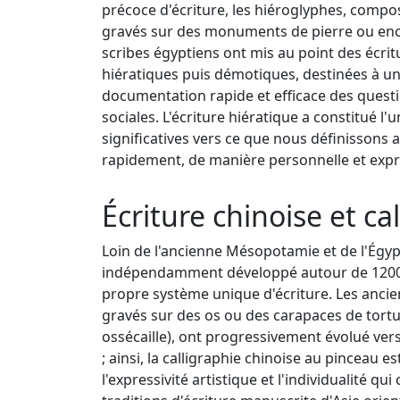
précoce d'écriture, les hiéroglyphes, compo
gravés sur des monuments de pierre ou enc
scribes égyptiens ont mis au point des écri
hiératiques puis démotiques, destinées à u
documentation rapide et efficace des quest
sociales. L'écriture hiératique a constitué 
significatives vers ce que nous définissons 
rapidement, de manière personnelle et expre
Écriture chinoise et c
Loin de l'ancienne Mésopotamie et de l'Égypte
indépendamment développé autour de 1200 av
propre système unique d'écriture. Les ancien
gravés sur des os ou des carapaces de tortu
ossécaille), ont progressivement évolué ver
; ainsi, la calligraphie chinoise au pinceau e
l'expressivité artistique et l'individualité qu