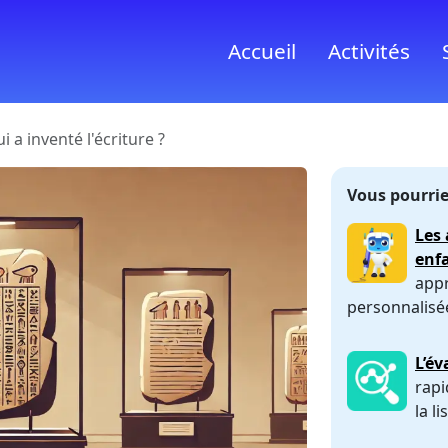
Accueil
Activités
i a inventé l'écriture ?
Vous pourrie
Les 
enf
appr
personnalisé
L’év
rapi
la li