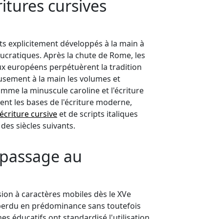
ritures cursives
its explicitement développés à la main à
eaucratiques. Après la chute de Rome, les
x européens perpétuèrent la tradition
usement à la main les volumes et
omme la minuscule caroline et l'écriture
ent les bases de l'écriture moderne,
écriture cursive
et de scripts italiques
des siècles suivants.
 passage au
sion à caractères mobiles dès le XVe
 a perdu en prédominance sans toutefois
s éducatifs ont standardisé l'utilisation