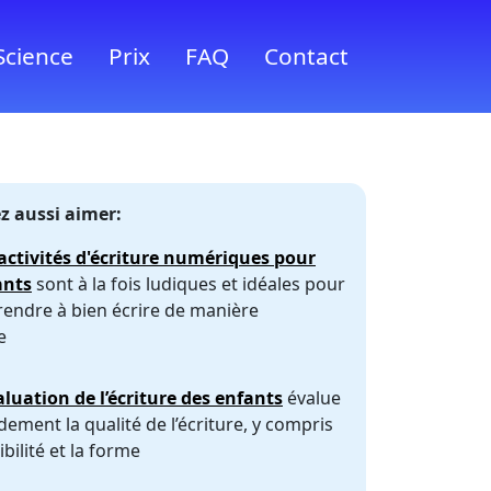
Science
Prix
FAQ
Contact
z aussi aimer:
activités d'écriture numériques pour
ants
sont à la fois ludiques et idéales pour
endre à bien écrire de manière
e
aluation de l’écriture des enfants
évalue
dement la qualité de l’écriture, y compris
sibilité et la forme