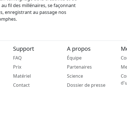
au fil des millénaires, se façonnant
ons, enregistrant au passage nos
riomphes.
Support
A propos
Me
FAQ
Équipe
Co
Prix
Partenaires
Me
Matériel
Science
Co
d'u
Contact
Dossier de presse