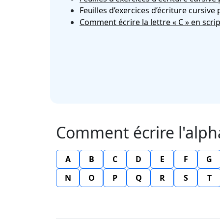
Feuilles d’exercices d’écriture cursive
Comment écrire la lettre « C » en scrip
Comment écrire l'alph
A
B
C
D
E
F
G
N
O
P
Q
R
S
T