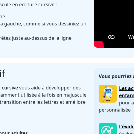
cule en écriture cursive :
ne.
 la gauche, comme si vous dessiniez un
rêtez juste au-dessus de la ligne
if
Vous pourriez 
e cursive
vous aide à développer des
Les ac
ramment utilisée à la fois en majuscule
enfan
 transition entre les lettres et améliore
pour a
personnalisée
L’éval
 pour adultes
évalue