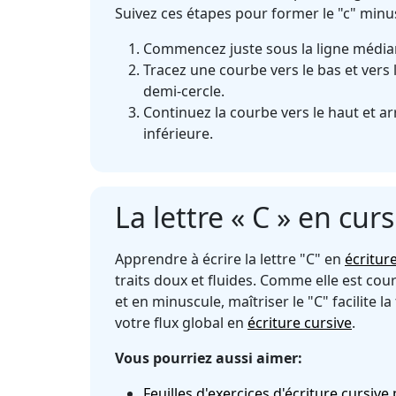
Suivez ces étapes pour former le "c" minus
Commencez juste sous la ligne média
Tracez une courbe vers le bas et vers
demi-cercle.
Continuez la courbe vers le haut et ar
inférieure.
La lettre « C » en curs
Apprendre à écrire la lettre "C" en
écritur
traits doux et fluides. Comme elle est cou
et en minuscule, maîtriser le "C" facilite la
votre flux global en
écriture cursive
.
Vous pourriez aussi aimer:
Feuilles d'exercices d'écriture cursive