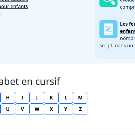
 pour enfants
compris
t
Les fe
enfan
nombre
script, dans un
abet en cursif
H
I
J
K
L
M
U
V
W
X
Y
Z