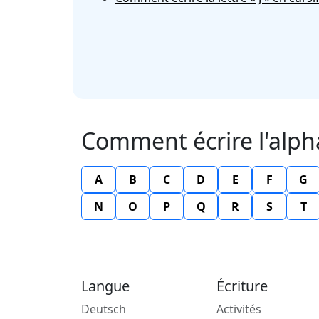
Comment écrire l'alph
A
B
C
D
E
F
G
N
O
P
Q
R
S
T
Langue
Écriture
Deutsch
Activités