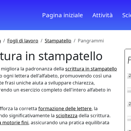
Pagina iniziale
Attività
Sc
à
Fogli di lavoro
Stampatello
Pangrammi
tura in stampatello
, migliora la padronanza della
scrittura in stampatello
 ogni lettera dell'alfabeto, promuovendo così una
te frasi uniche aiuta a sviluppare chiarezza,
rendo un esercizio completo dell'intero alfabeto in
forza la corretta
formazione delle lettere
, la
ando significativamente la
scioltezza
della scrittura.
à motorie fini
, assicurando una pratica equilibrata