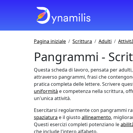
Pagina iniziale
Scrittura
Adulti
Attivit
Pangrammi - Scrit
Questa scheda di lavoro, pensata per adulti
attraverso pangrammi, frasi che contengono
pratica completa delle lettere. Scrivere ques
uniformità
e competenza nella scrittura, off
un'unica attività.
Esercitarsi regolarmente con pangrammi raf
spaziatura
e il giusto
allineamento
, miglior
Questi esercizi completi potenziano le
abilit
che include l'intero alfabeto.