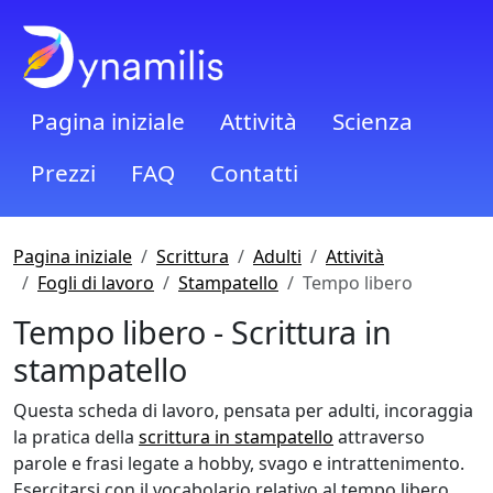
Pagina iniziale
Attività
Scienza
Prezzi
FAQ
Contatti
Pagina iniziale
Scrittura
Adulti
Attività
Fogli di lavoro
Stampatello
Tempo libero
Tempo libero - Scrittura in
stampatello
Questa scheda di lavoro, pensata per adulti, incoraggia
la pratica della
scrittura in stampatello
attraverso
parole e frasi legate a hobby, svago e intrattenimento.
Esercitarsi con il vocabolario relativo al tempo libero