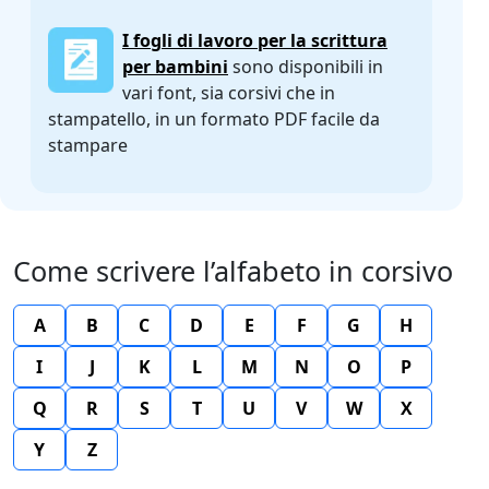
I fogli di lavoro per la scrittura
per bambini
sono disponibili in
vari font, sia corsivi che in
stampatello, in un formato PDF facile da
stampare
Come scrivere l’alfabeto in corsivo
A
B
C
D
E
F
G
H
I
J
K
L
M
N
O
P
Q
R
S
T
U
V
W
X
Y
Z